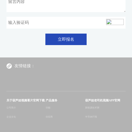
立即报名
友情链接：
AIM
Astronic Test Systems
ALLDAQ
Bustec
Chroma
DSI International
G
AIM
Astronic Test Systems
ALLDAQ
Bustec
Chroma
DSI International
G
关于葫芦娃视频看片官网下载
产品服务
葫芦娃老司机视频APP官网
公司简介
功能
新能源技术测
企业文化
供应商
半导体FT客