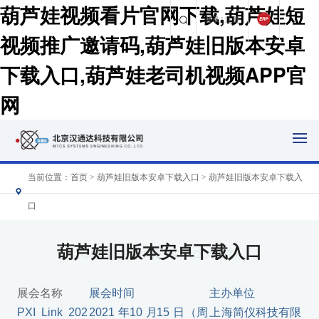
葫芦娃视频看片官网下载,葫芦娃短
登录
|
注册
视频推广邀请码,葫芦娃旧版本安卓
下载入口,葫芦娃老司机视频APP官
网
当前位置：
首页
>
葫芦娃旧版本安卓下载入口
> 葫芦娃旧版本安卓下载入
口
葫芦娃旧版本安卓下载入口
CONFERENCE INTRODUCTI
展会名称
展会时间
主办单位
PXI Link 202
2021
年
10
月
15
日
（周
上海简仪科技有限