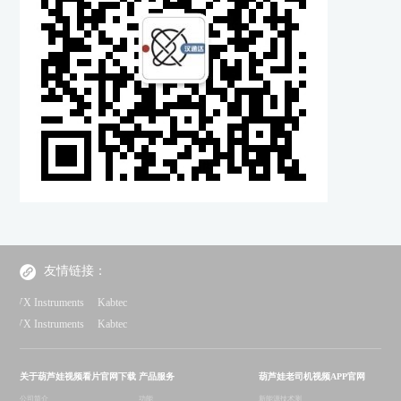
友情链接：
VX Instruments
Kabtec
VX Instruments
Kabtec
关于葫芦娃视频看片官网下载
产品服务
葫芦娃老司机视频APP官网
公司简介
功能
新能源技术测