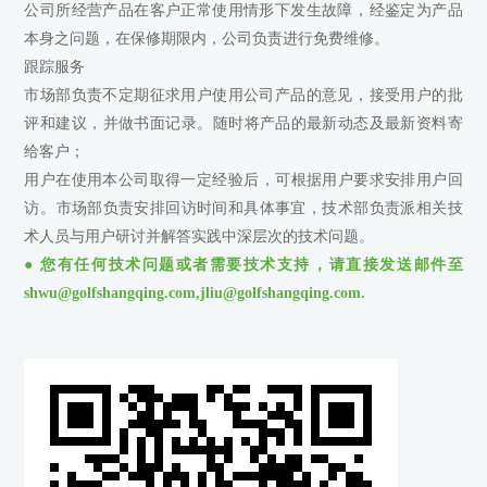
公司所经营产品在客户正常使用情形下发生故障，经鉴定为产品
本身之问题，在保修期限内，公司负责进行免费维修。
跟踪服务
市场部负责不定期征求用户使用公司产品的意见，接受用户的批
评和建议，并做书面记录。随时将产品的最新动态及最新资料寄
给客户；
用户在使用本公司取得一定经验后，可根据用户要求安排用户回
访。市场部负责安排回访时间和具体事宜，技术部负责派相关技
术人员与用户研讨并解答实践中深层次的技术问题。
● 您有任何技术问题或者需要技术支持，请直接发送邮件至
shwu@golfshangqing.com,jliu@golfshangqing.com.